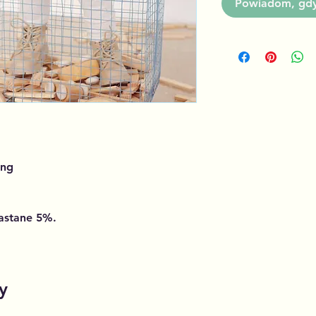
Powiadom, gdy 
ing
astane 5%.
y