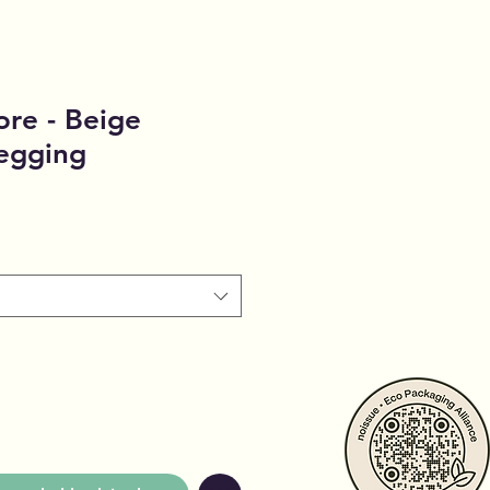
ore - Beige
egging