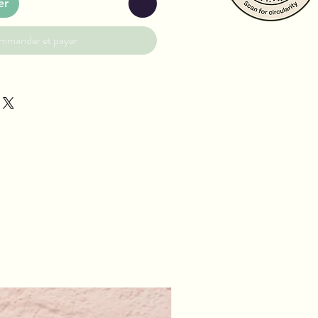
er
mmander et payer