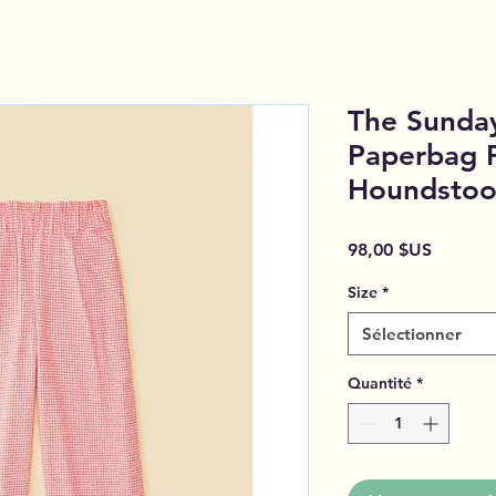
The Sunday
Paperbag P
Houndstoo
Prix
98,00 $US
Size
*
Sélectionner
Quantité
*