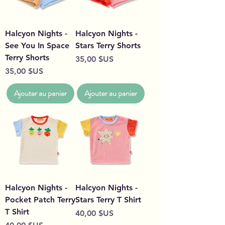
Halcyon Nights -
Halcyon Nights -
See You In Space
Stars Terry Shorts
Terry Shorts
Prix
35,00 $US
Prix
35,00 $US
Ajouter au panier
Ajouter au panier
Halcyon Nights -
Halcyon Nights -
Pocket Patch Terry
Stars Terry T Shirt
T Shirt
Prix
40,00 $US
Prix