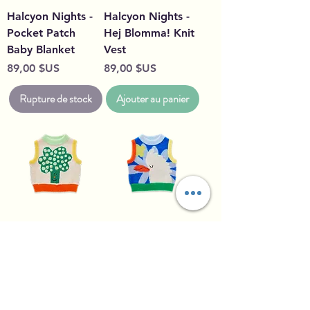
Halcyon Nights -
Halcyon Nights -
Pocket Patch
Hej Blomma! Knit
Baby Blanket
Vest
Prix
Prix
89,00 $US
89,00 $US
Rupture de stock
Ajouter au panier
Halcyon Nights -
Halcyon Nights -
Pocket Patch Knit
Little Billabong
Vest
Knit Vest
Prix
Prix
89,00 $US
89,00 $US