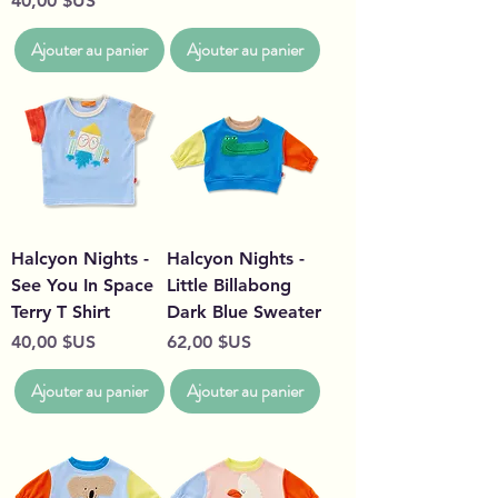
40,00 $US
Ajouter au panier
Ajouter au panier
Halcyon Nights -
Halcyon Nights -
See You In Space
Little Billabong
Terry T Shirt
Dark Blue Sweater
Prix
Prix
40,00 $US
62,00 $US
Ajouter au panier
Ajouter au panier