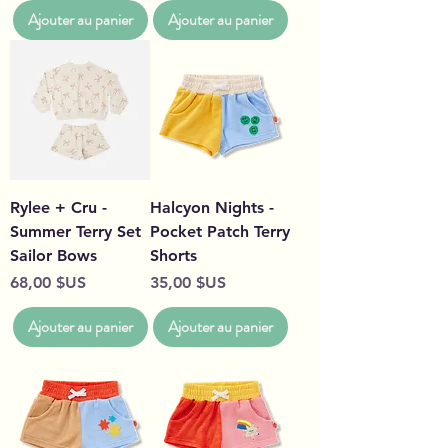
Ajouter au panier
Ajouter au panier
Rylee + Cru -
Halcyon Nights -
Summer Terry Set
Pocket Patch Terry
Sailor Bows
Shorts
Prix
Prix
68,00 $US
35,00 $US
Ajouter au panier
Ajouter au panier