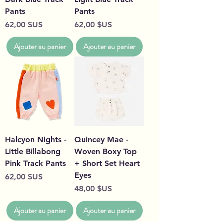
Pants
Pants
Prix
Prix
62,00 $US
62,00 $US
Ajouter au panier
Ajouter au panier
Halcyon Nights -
Quincey Mae -
Little Billabong
Woven Boxy Top
Pink Track Pants
+ Short Set Heart
Eyes
Prix
62,00 $US
Prix
48,00 $US
Ajouter au panier
Ajouter au panier