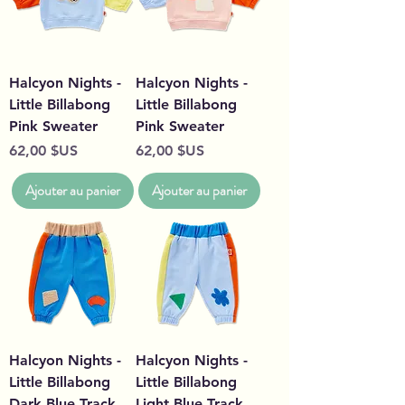
Halcyon Nights -
Halcyon Nights -
Little Billabong
Little Billabong
Pink Sweater
Pink Sweater
Prix
Prix
62,00 $US
62,00 $US
Ajouter au panier
Ajouter au panier
Halcyon Nights -
Halcyon Nights -
Little Billabong
Little Billabong
Dark Blue Track
Light Blue Track