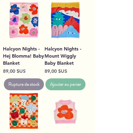
Halcyon Nights -
Halcyon Nights -
Hej Blomma! Baby
Mount Wiggly
Blanket
Baby Blanket
Prix
Prix
89,00 $US
89,00 $US
Rupture de stock
Ajouter au panier