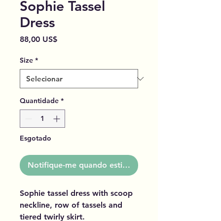
Sophie Tassel
Dress
Preço
88,00 US$
Size
*
Quantidade
*
Esgotado
Notifique-me quando estiver disponível
Sophie tassel dress with scoop
neckline, row of tassels and
tiered twirly skirt.