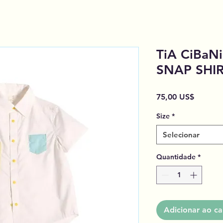
TiA CiBaN
SNAP SHI
Preço
75,00 US$
Size
*
Selecionar
Quantidade
*
Adicionar ao ca