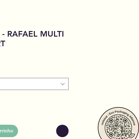
i - RAFAEL MULTI
RT
rrinho