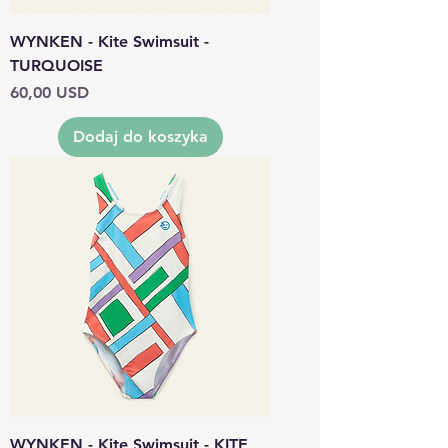
WYNKEN - Kite Swimsuit -
TURQUOISE
Cena
60,00 USD
Dodaj do koszyka
WYNKEN - Kite Swimsuit - KITE