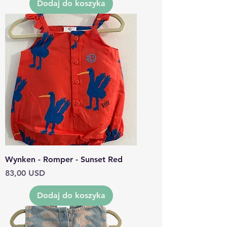
Dodaj do koszyka
Wynken - Romper - Sunset Red
Cena
83,00 USD
Dodaj do koszyka