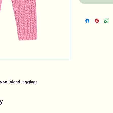
wool blend leggings.
y