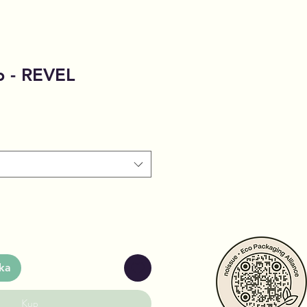
 - REVEL
ka
Kup