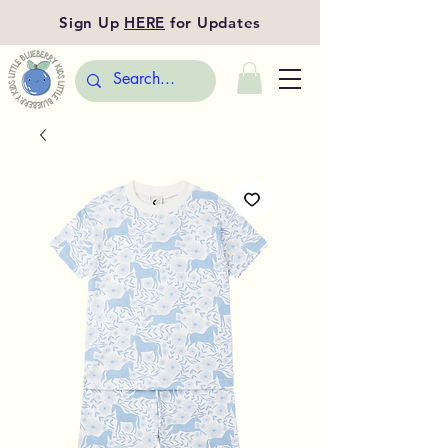
Sign Up
HERE
for Updates