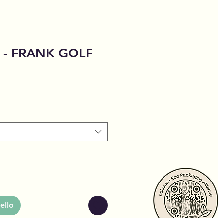
i - FRANK GOLF
o
ello