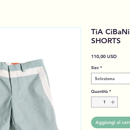
TiA CiBaN
SHORTS
Prezz
110,00 USD
Size
*
Seleziona
Quantità
*
Aggiungi al carr