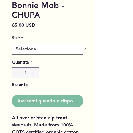
Bonnie Mob -
CHUPA
Prezzo
65,00 USD
Size
*
Quantità
*
Esaurito
Avvisami quando è disponibile
All over printed zip front
sleepsuit. Made from 100%
GOTS certified organic cotton