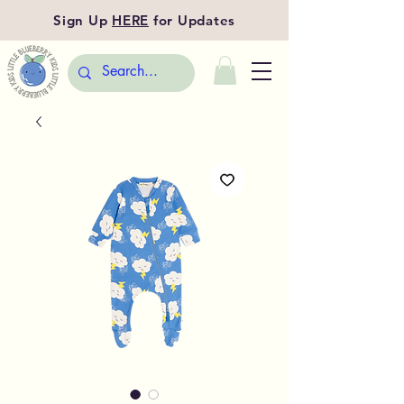
Sign Up
HERE
for Updates