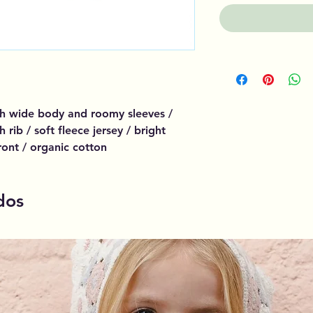
th wide body and roomy sleeves /
 rib / soft fleece jersey / bright
ront / organic cotton
dos