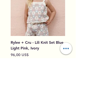
Rylee + Cru - Lili Knit Set Blue,
Rylee + Cru - Crochet
Light Pink, Ivory
Blue, Light Pink, Ivory
Preço
Preço
96,00 US$
79,50 US$
Adicionar ao carrinho
Home
Shipping &
Our Story
Returns
Contact
Privacy Policy
Leave Feedback
Size Guide