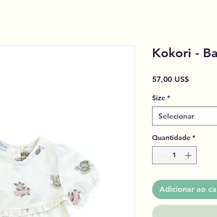
Kokori - B
Preço
57,00 US$
Size
*
Selecionar
Quantidade
*
Adicionar ao ca