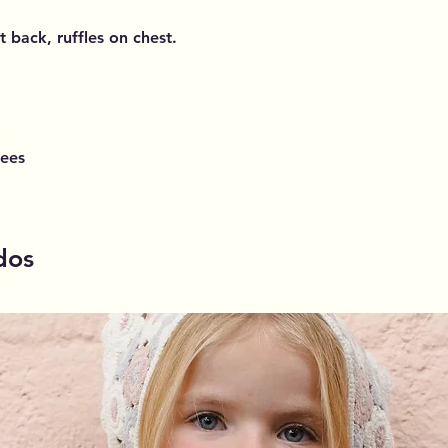
 back, ruffles on chest.
rees
dos