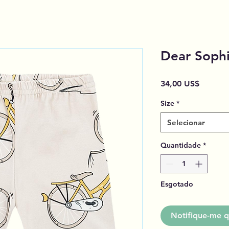
Dear Sophi
Preço
34,00 US$
Size
*
Selecionar
Quantidade
*
Esgotado
Notifique-me q